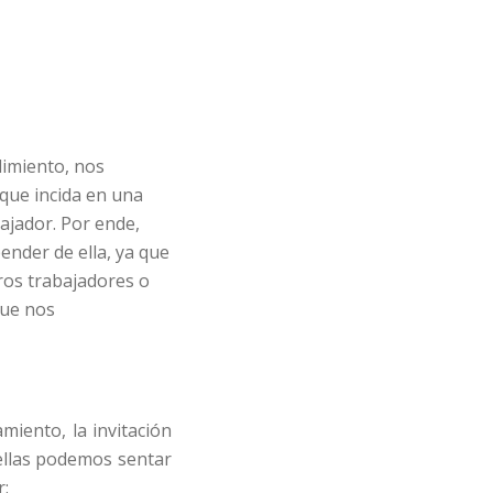
dimiento, nos
que incida en una
bajador. Por ende,
ender de ella, ya que
ros trabajadores o
que nos
miento, la invitación
 ellas podemos sentar
r: