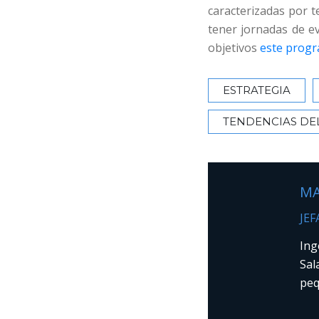
caracterizadas por t
tener jornadas de ev
objetivos
este progr
ESTRATEGIA
TENDENCIAS DE
MA
JEF
Ing
Sal
peq