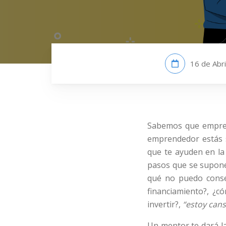
16 de Abri
Sabemos que emprend
emprendedor estás s
que te ayuden en la
pasos que se suponen
qué no puedo conseg
financiamiento?, ¿c
invertir?,
“estoy cans
Un mentor te dará la