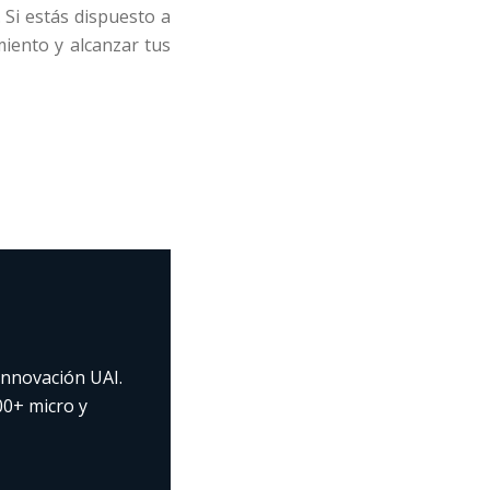
 Si estás dispuesto a
miento y alcanzar tus
nnovación UAI.
00+ micro y