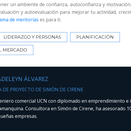
ener un ambiente de confianza, autoconfianza y motivación.
aluación y autoevaluación para mejorar tu actividad, creci
ama de mentorías
es para ti.
LIDERAZGO Y PERSONAS
PLANIFICACIÓN
L MERCADO
DELEYN ÁLVAREZ
A DE PROYECTO DE SIMÓN DE CIRENE
eniero comercial UCN con diplomado en emprendimiento e i
amanquina. Consultora en Simón de Cirene, ha asesorado 1
ueñas empresas.