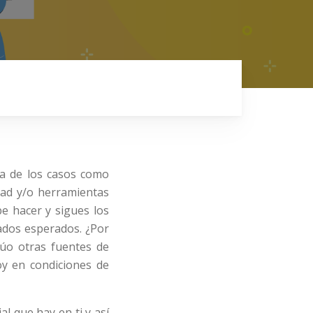
ía de los casos como
dad y/o herramientas
e hacer y sigues los
tados esperados. ¿Por
lúo otras fuentes de
oy en condiciones de
l que hay en ti y así