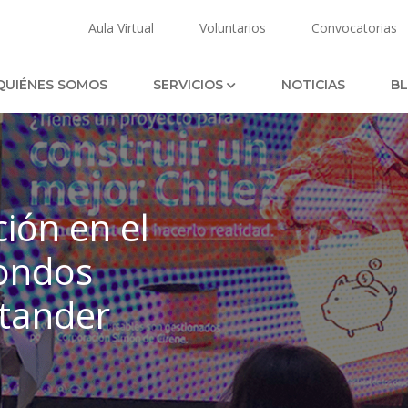
Aula Virtual
Voluntarios
Convocatorias
PARA ORGANIZACIONES SOCIALES
FORTAL
QUIÉNES SOMOS
SERVICIOS
NOTICIAS
B
QUÉ HACEMOS
QUÉ HA
CURSOS
PROYEC
PROYECTOS
VALOR 
CONSULTORÍA
ión en el
ondos
tander