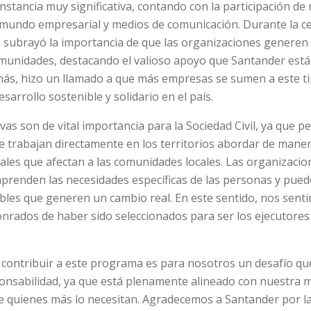
instancia muy significativa, contando con la participación d
 el mundo empresarial y medios de comunicación. Durante la 
a subrayó la importancia de que las organizaciones generen
omunidades, destacando el valioso apoyo que Santander está
más, hizo un llamado a que más empresas se sumen a este tip
arrollo sostenible y solidario en el país.
tivas son de vital importancia para la Sociedad Civil, ya que p
 trabajan directamente en los territorios abordar de manera
ales que afectan a las comunidades locales. Las organizacio
prenden las necesidades específicas de las personas y pue
bles que generen un cambio real. En este sentido, nos sent
rados de haber sido seleccionados para ser los ejecutores
 contribuir a este programa es para nosotros un desafío q
onsabilidad, ya que está plenamente alineado con nuestra m
 de quienes más lo necesitan. Agradecemos a Santander por l