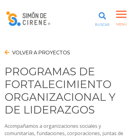
PROYECTOS
RED DE MENTORES
PARA ORGANIZACIONES SOCIALES
MENÚ
BUSCAR
QUÉ HACEMOS
CURSOS
PROYECTOS
VOLVER A PROYECTOS
CONSULTORÍA
FORTALECIMIENTO
COMUNITARIO
PROGRAMAS DE
QUÉ HACEMOS
FORTALECIMIENTO
PROYECTOS
ORGANIZACIONAL Y
VALOR COMPARTIDO
DE LIDERAZGOS
Acompañamos a organizaciones sociales y
comunitarias, fundaciones, corporaciones, juntas de