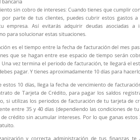
d bancaria
iento sin cobro de intereses: Cuando tienes que cumplir c
s por parte de tus clientes, puedes cubrir estos gastos a 
tu empresa. Así evitarás adquirir deudas asociadas a i
no para solucionar estas situaciones.
ación es el tiempo entre la fecha de facturación del mes pas
ones que se hagan entre ese espacio de tiempo serán cobr
. Una vez termina el periodo de facturación, te llegará el es
e debes pagar. Y tienes aproximadamente 10 días para hacerlo
 estos 10 días, llega la fecha de vencimiento de facturación,
trato de Tarjeta de Crédito, para pagar los saldos regist
, si utilizas los periodos de facturación de tu tarjeta de c
nte entre 35 y 40 días (dependiendo las condiciones de tu 
 de crédito sin acumular intereses. Por lo que ganas estos
atuito.
rganización y correcta administración de tus finanzas t