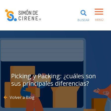
PROYECTOS
RED DE MENTORES
PARA ORGANIZACIONES SOCIALES
MENÚ
BUSCAR
QUÉ HACEMOS
CURSOS
PROYECTOS
CONSULTORÍA
FORTALECIMIENTO
COMUNITARIO
QUÉ HACEMOS
PROYECTOS
Picking y Packing: ¿cuáles son
VALOR COMPARTIDO
sus principales diferencias?
Volver a Blog