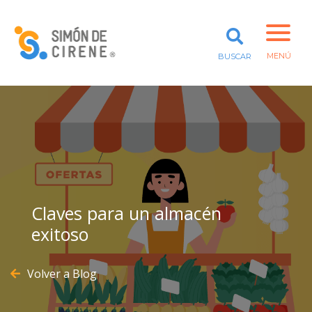
PROYECTOS
RED DE MENTORES
PARA ORGANIZACIONES SOCIALES
MENÚ
BUSCAR
QUÉ HACEMOS
CURSOS
PROYECTOS
CONSULTORÍA
FORTALECIMIENTO
COMUNITARIO
QUÉ HACEMOS
PROYECTOS
Claves para un almacén
VALOR COMPARTIDO
exitoso
Volver a Blog